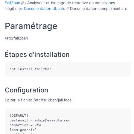
Fail2ban
: Analyseur et blocage de tentative de connexions
illégitimes
Documentation Ubuntu
Documentation complémentaire
Paramétrage
/etc/fail2ban
Étapes d'installation
apt install fail2ban
Configuration
Éditer le fichier /etc/fail2ban/jail.local
[DEFAULT]

destemail = admin@example.com

banaction = ufw

[pam-generic]
